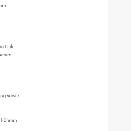
dem
en Link
suchen
ung sowie
, können