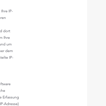
Ihre IP-
eren
d dort
m Ihre
 und um
über dem
elte IP-
oftware
iche
e Erfassung
IP-Adresse)