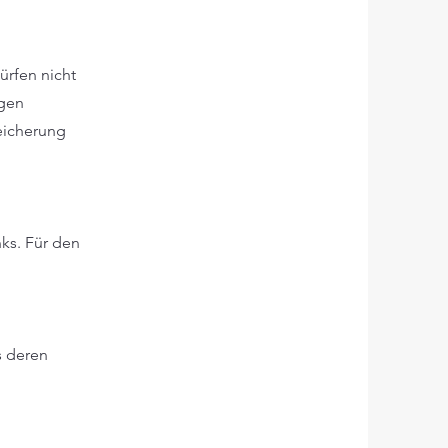
ürfen nicht
igen
peicherung
nks. Für den
s deren