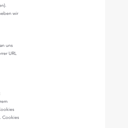
en).
heben wir
 an uns
errer URL
t
hrem
Cookies
. Cookies