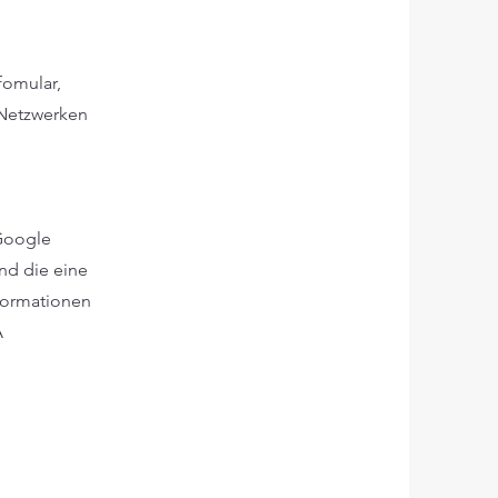
fomular,
 Netzwerken
 Google
nd die eine
formationen
A