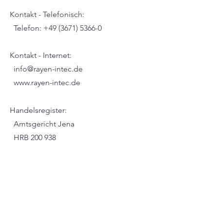
Kontakt - Telefonisch:
Telefon: +49 (3671) 5366-0
Kontakt - Internet:
info@rayen-intec.de
www.rayen-intec.de
H
andelsregist
er:
Amtsgericht Jena
HRB 200 938
USt-IdNr:
DE150531999
Impressum